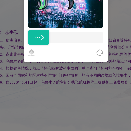
注意事项
1、病患旅客、残疾人旅客、担架旅客、老年旅客、轮椅旅客、孕妇旅客等特殊
务。详情请阅读
《特殊旅客说明》
，致电95334、访问乌鲁木齐航空微信公
2、
点击此链接
，立即注册为金鹏俱乐部会员，可累积积分，用以兑换机票等
3、乌鲁木齐航空现已调整临近航班购票限制，距起飞时间50分钟外的航班均
4、根据销售情况，航班价格会随时波动生成的订单与查询价格可能存在不一
5、因各个国家和地区对持不同旅行证件的旅客，均有不同的过境或入境要求
6、自2026年6月1日起，乌鲁木齐航空部分执飞航班将停止提供机上免费餐