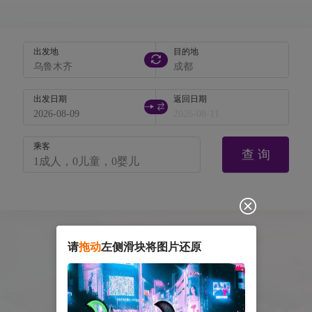
出发地
目的地
出发日期
返回日期
乘客
查 询
请
拖动
左侧滑块将图片还原