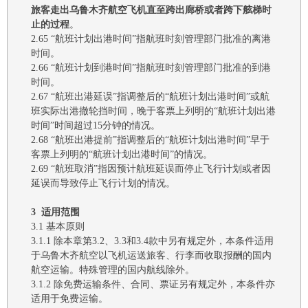
旅客走出乌鲁木齐航空飞机直至跨出廊桥或者跨下舷梯时
止的过程
。
2.65
“
航班
计划出港时间
”指航班时刻管理部门批准的离港
时间。
2.66 “航班计划到港时间”指航班时刻管理部门批准的到港
时间。
2.67
“航班出港延误”指调整后的“航班计划
出港
时间
”或航
班实际出港撤轮挡时间
，
晚于客票上列明的
“航班计划
出港
时间
”时间超过15分钟的情况。
2.68
“航班出港提前”指调整后的“航班计划
出港
时间
”早于
客票上列明的“航班计划
出港
时间
”的情况。
2.69
“航班取消”指因预计航班延误而停止飞行计划或者因
延误而导致停止飞行计划的情况。
3
适用范围
3.1
基本原则
3.1.1
除本
章
第
3.2、3.3和3.4款
中另有规定外，本条件适用
于
乌鲁木齐航空
以飞机运送旅客、行李而收取报酬的国内
航空运输
。
特殊管理的国内航线除外。
3.1.2
除免费运输条件、合同、票证另有规定外，本条件亦
适用于免费运输。