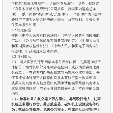
下简称
“
乌鲁木齐航空
”）之间的各项权利、义务，特制定
《
乌鲁木齐航空有限责任公司
旅客、行李国内运输总条
件》（以下简称
“本条件
‘
或
’总条件
”）。本条件
作为乌鲁木
齐航空与旅客
运输合同
中的一部分
，双方权利
、
义务
及责
任受本条件约束。
1.2 制定依据
依
据
《中华人民共和国民法典》《中华人民共和国民用航
空法》《公共航空运输旅客服务管理规定》
《
中华人民共
和国消费者权益保护法
》
《中华人民共和国电子商务法》
等法律、行政法规制定本条件。
1.3 特别提示
1.3.1
请旅客事先仔细阅读本条件所有内容，尤其是加粗字
体部分，如对其中部分条款存在疑问，或认为需要修改部
分条款，可在购票前以书面形式向
乌鲁木齐航空
提出。任
何直接或通过第三方间接向
乌鲁木齐航空
提出购票申请，
或虽未向
乌鲁木齐航空
提出购票申请但实际乘坐
乌鲁木齐
航空
航班的旅客，均表示其愿意接受和遵守本条件的全部
内容。
1.3.2
旅客如果
在航空器上强占座位、辱骂殴打他人、妨碍
机组正常履行职责、霸占航空器、破坏机上设施设备等行
为，扰乱公共秩序、危害公共安全。构成违反治安管理行