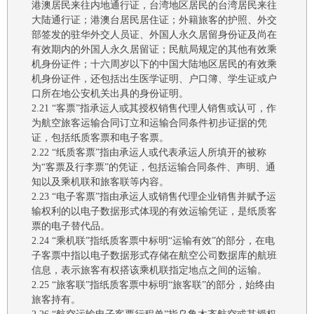
港澳居民来往内地通行证，台湾地区居民的台湾居民来往
大陆通行证；
港澳台居民居住证；
外籍旅客的护照、外交
部签发的驻华外交人员证、外国人永久居留身份证及尚在
有效期内的外国人永久居留证；民航局规定的其他有效乘
机身份证件
；
十六周岁以下的中国大陆地区居民的有效乘
机身份证件，还包括出生医学证明、户口簿、学生证或户
口所在地公安机关出具的身份证明。
2.21
“客票”
指承运人或其授权销售代理人销售或认可，作
为航空旅客运输合同订立和运输合同条件初步证据的凭
证，包括纸质客票和电子客票。
2.22
“纸质客票”指由承运人或代表承运人所填开的被称
为“客票及行李票”的凭证，包括运输合同条件、声明、通
知以及乘机联和旅客联等内容。
2.23
“电子客票”指由承运人或销售代理企业销售并赋予运
输权利的以电子数据形式体现的有效运输凭证，是纸质客
票的电子替代品。
2.24
“乘机联”指纸质客票中标明“运输有效”的部分，在电
子客票中指以电子数据形式存储在航空公司数据库的航班
信息，表示旅客有权搭该乘机联指定地点之间的运输。
2.25
“旅客联”指纸质客票中标明“旅客联”的部分，始终由
旅客持有。