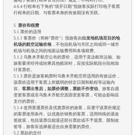
输电子客票行程单管理办法》规定，不再补打印。
4.6.4
行程单
右下角的
“填开日期”指旅客实际打印电子客票
行程单的日期。与客票本身的有效期没有关联。
5
票价和税费
5.1
票价
的适用
5.1.1
客票价（简称
“票价”）
指旅客由
出发地机场至目的地
机场的航空运输价格
，不包括机场与市区之间或同一城市
机场与机场之间的地面运输费用和各项税费。
5.1.2
乌鲁木齐航空
公布的票价，适用于直达航班运输。如
旅客要求经停或转乘其他航班时，应按实际航段分段相加
计算票价。
5.1.3
票价是旅客购票时
乌鲁木齐航空
所适用的有效运价，
该票价适用于客票上所载明的特定日期和航程等运输内
容。
客票出售后，
如
票价调整，票款不作变动
。旅客自愿
变更客票或非
乌鲁木齐航空
原因变更客票，可能会影响应
支付的票价。
5.1.4
使用
普通票价及
优惠票价的旅客，应遵守
该
票价规定
的
客票使用
条件。以优惠价销售的客票，适用特殊的退改
签政策，包括退票仅能退还部分票款或不予退票、
限制
改
签等
，
旅客应选择最适合自身需要的票价。
5.2
票款
的交付