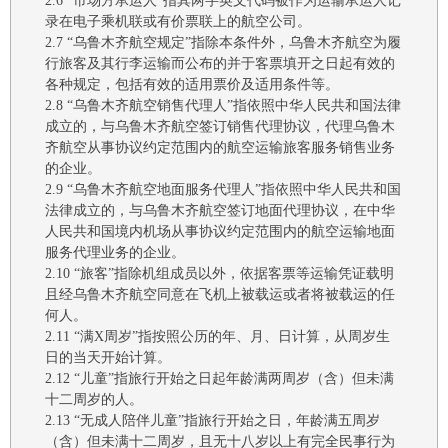
2.6
“市场方承运人”指其两字英文代码被作为运输承运人记
录在电子乘机联或有价票联上的航空公司。
2.7
“
乌鲁木齐
航空
规定
”指除本条件外，
乌鲁木齐航空
为履
行
旅客及其行李运输
而
公布的并于客票填开之日起有效的
各种
规定，包括有效的适用票价及适用条件等。
2.8
“
乌鲁木齐航空
销售代理人
”指依照中华人民共和国法律
成立的，
与
乌鲁木齐航空
签订销售代理协议
，
代理乌鲁木
齐
航空从事
协议约定范围内的航空
运输旅客服务销售业务
的企业
。
2.9
“
乌鲁木齐航空
地面服务代理人
”
指依照中华人民共和国
法律成立的，
与乌鲁木齐航空签订地面代理协议，在中华
人民共和国境内机场从事协议约定范围内的航空运输
地面
服务
代理业务
的
企业
。
2.10
“旅客”指除机组成员以外，依据客票等运输凭证载明
且经
乌鲁木齐
航空
同意在飞机上被载运或者将被载运的任
何人。
2.11
“满X周岁”指按照公历的年、月、日计算，从周岁生
日的当天开始计算。
2.12
“儿童”指旅行开始之日起年龄满
两
周岁（含）但
未
满
十二
周岁的人
。
2.13
“
无成人陪伴儿童
”指旅行开始之日
，
年龄满
五
周岁
（含）但
未
满
十二
周岁，且
无十八
岁
以上
有
完全
民事行为