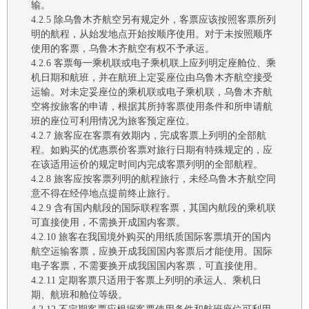
输
。
4.2.5
除
乌鲁木齐航空
另有规定外，客票应该按照客票所列
明的航程，从始发地点开始按顺序使用。对于未按照顺序
使用的客票，
乌鲁木齐航空
有权不予承运。
4.2.6
客票每一乘机联或电子乘机联上应列明定座舱位、乘
机日期和航班，并在航班上定妥座位由
乌鲁木齐航空
接受
运输。对未定妥座位的乘机联或电子乘机联，
乌鲁木齐航
空
将
按旅客的申请，根据其所持客票使用条件和所申请航
班的座位可利用情况为旅客预定座位。
4.2.7
旅客应在客票有效期内，完成客票上列明的全部航
程
。如购买的优惠票价客票对旅行日期有特殊规定的，应
在该适用运价的规定时间内完成客票列明的全部航程。
4.2.8
旅客应按客票列明的航程旅行，未经
乌鲁木齐航空
同
意不得在经停地点提前终止旅行。
4.2.9
含有国内航段的国际联程客票，其国内航段的乘机联
可直接使用，不需换开成国内客票。
4.2.10
旅客在我国境外购买的用纸质国际客票填开的国内
航空运输客票，应换开成我国国内客票后才能使用。国际
电子客票，不需要换开成我国国内客票，可直接使用。
4.2.11
定期客票只适用于客票上列明的承运人、乘机日
期、航班和舱位等级
。