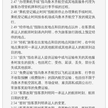
2.47
“办理乘机手续”指
乌鲁木齐航空
或其地面服务代理为
旅客办理登机牌和托运行李手续的过程。
2.48
“
乘机登记截止时间
”指航班停止办理乘机手续时间。
乘机登记截止时间按各机场或
乌鲁木齐航空
下发的规定执
行。
2.49
“
经停地点
”指除出发地点和目的地点以外，在客票或
承运人的航班时刻表内列明，作为旅客旅行路线上预定经
停的地点。
2.50
“转机”旅客在出发地点和目的地点间旅行时，在中间
地点乘坐同一承运人的
其他
航班或
其他
承运人的航班到达
目的地。
2.51
“损失”指在
承运人提供
运输中或与运输有关的其他服
务时发生的损失，包括死亡、受伤、延误、丢失、部分丢
失或其他损坏。
2.52
“免费运输”指
乌鲁木齐航空
以飞机运送旅客、行李但
不收取报酬（税费除外）的国内航空运输，包括但不限于
乌鲁木齐航空
因礼遇、市场促销、雇员因私或因公出行、
常旅客奖励等的免费运输。
2.53 “客票改期”指客票列明同一承运人的航班时刻、航班
日期的变更。
2.54
“签转”
指客票列明承运人的变更。