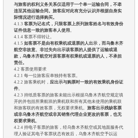
与旅客的权利义务关系仅适用于一个单一运输合同，不牵
连至其他运输合同。旅客应对此有充分认识并根据自身实
际情况进行选择购买。
4.1.3
客票为记名式，只限客票上所列旅客姓名与有效身份
证件信息一致的旅客本人使用
。
4.1.4
客票不得转让。
4.1.5
如客票不是由有权乘机或退票的人出示，而
乌鲁木齐
航空
非故意、非过失向出示该客票的人提供了运输或退
款，
乌鲁木齐航空
对原客票有权乘机或退票的人，不承担
责任。
4.2
客票使用要求
4.2.1
每一位旅客应单独持有客票。
4.2.2
旅客乘机时，
应出示
与购票时一致的有效乘机身份证
件
。
4.2.3
持纸质客票的旅客未能出示根据
乌鲁木齐航空
规定填
开的并包括所乘航班的乘机联和所有
其他未
使用的乘机联
和旅客联的有效客票，无权要求乘机。
旅客出示残缺客票
或非
乌鲁木齐航空
或
非
其销售代理企业更改的客票，也无
权要求乘机
。
4.2.4
持电子客票的旅客，经
乌鲁木齐航空
或其地面服务代
理人验证其电子客票状态有效后，
乌鲁木齐
航空予以运