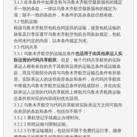
3.1.3
在本条件中如果含有与
乌鲁木齐航空
最新颁布的规定
不一致的条款，一律以
乌鲁木齐航空
最新颁布的规定为
准；除不一致的条款外，本条件的其余条款仍然有效。
3.2 包机运输
根据
乌鲁木齐航空
包机合同提供的运输，接受包机运输的
旅客及行李应遵守
乌鲁木齐航空
包机合同条款规定，包机
合同未约定的内容，以本条件规定为准。
3.3 代码共享
3.3.1
乌鲁木齐航空
的运输总条件
也适用于由其他承运人实
际运营的代码共享航班
。但是，每个代码共享航班的实际
承运人都有各自的关于其航班运营的运输总条件或运输条
款，而且可能部分内容与
乌鲁木齐航空
运输总条件有所差
异。实际承运人的这些差异条款和条件，在代码共享航班
中将视为
乌鲁木齐航空
运输总条件的组成部分，并在由实
际承运人运营的代码共享航班上将取代
乌鲁木齐航路
运输
总条件所对应的内容得到优先适用。
3.3.2
乌鲁木齐航空
与代码共享航班实际承运方之间可能存
在差异的条款和条件，包括但不限于：
3.3.2.1
乘机登记手续截止办理时间
。
3.3.2.2
拒绝运输与限制运输
。
3.3.2.3
行李运输
规则，
包括但不限于免费托运行李、随身