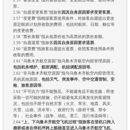
2.55
“客票变更”指对客票改期、变更舱位等级、签转等情
形。
2.56
“
自愿变更客票
”指旅客
因其自身原因要求变更客票
。
2.57
“变更费”指根据客票使用条件，对旅客自愿提出更改
原定航班计划所收取的费用，包括对航班、日期、舱位等
的变更收费。
2.58
“
票价差额
”指从低票价改为高票价的
票价
差
额
。
2.59
“自愿退票”指
旅客
因其自身
原因要求退票
。
2.60
“退票费”指旅客自愿提出退票，依照客票使用条件所
收取的费用。
2.61 “乌鲁木齐航空原因”指乌鲁木齐航空内部管理原因，
包括机务维护、航班调配、机组调配原因等
。
2.62 “非乌鲁木齐航空原因”指与乌鲁木齐航空内部管理无
关的其他原因，
包括天气、突发事件、空中交通管制、安
检、旅客原因等
。
2.63 “不可抗力”指不能预见、不能避免且不能克服，即使
采取一切可能的措施，仍不能避免其后果发生的客观情
况，包括但不限于自然灾害（火灾、旱灾、地震、风灾、
大雪、山崩、洪水等）、政府行为（政府干预、禁令
等）、社会事件（战争、动乱、罢工、流行传染病等）。
2.64
“上、下乌鲁木齐航空飞机过程”指旅客在登机口跨入
廊桥或者在停机坪跨上舷梯直至进入乌鲁木齐航空飞机、