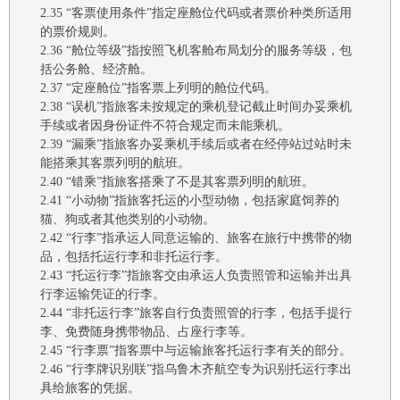
2.35
“客票使用条件”指定座舱位代码或者票价种类所适用
的票价规则。
2.36
“舱位等级”指按照飞机客舱布局划分的服务等级，包
括公务舱、经济舱。
2.37
“定座舱位”指客票上列明的舱位代码。
2.38
“误机”
指旅客未按规定的乘机登记截止时间办妥乘机
手续或者因身份证件不符合规定而未能乘机。
2.39
“漏乘”
指旅客办妥乘机手续后或者在经停站过站时未
能搭乘其客票列明的航班。
2.40
“错乘”
指旅客搭乘了不是其客票列明的航班。
2.41 “小动物”指旅客托运的小型动物，包括家庭饲养的
猫、狗或者其他类别的小动物。
2.42
“行李”
指承运人同意运输的、旅客在旅行中携带的物
品，包括托运行李和非托运行李。
2.43
“托运行李”
指旅客交由承运人负责照管和运输并出具
行李运输凭证的行李。
2.44
“非托运行李”
旅客自行负责照管的行李，包括手提行
李、免费随身携带物品、占座行李等。
2.45
“行李票”指客票中与运输旅客托运行李有关的部分。
2.46
“行李牌识别联”指
乌鲁木齐航空
专为识别托运行李出
具给旅客的凭据。