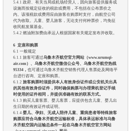
5.4.1
政府、有关当局或机场经营人
，
因向
旅客
提供
服务
或
设施而
按规定
征收的税款或费用
，
不包括在公布票价之
内。该项税款或费用应由旅客
在购票时
支付
，由航空公司
代为收取。
儿童、婴儿旅客，无论支付何种票价，均免征
收民航发展基金。
5.4.2 燃油附加费由承运人根据国家有关规定发布并收取。
6
定座
和购票
6.1
一般规定
6.1.1
旅客可
通过
乌鲁木齐航空
官方网站
（
www.urumqi-
air.com）
、
乌鲁木齐航空微信公众号、乌鲁木齐航空热线
95334
，
也可通过
乌鲁木齐航空
销售代理人售票处及网络平
台
进行咨询
、
定座
和购票。
6.1.2
旅客购票时须提供
本人有效身份证件或公安机关出具
的其他有效身份证件
，
同时
确保购票与办理乘机登记手续
时使用的证件相同
，
并
提供准确有效的联系方式。
6.1.3
购买儿童客票、婴儿客票，应提供包含儿童、婴儿出
生日期的有效证件或证明。
6.1.4
婴儿、孕妇、无成人陪伴儿童、重病患者等特殊旅客
购票应符合
乌鲁木齐
航空运输标准，具体承运标准与
乌鲁
木齐
航空国内运输总条件一起在
乌鲁木齐
航空官方网站