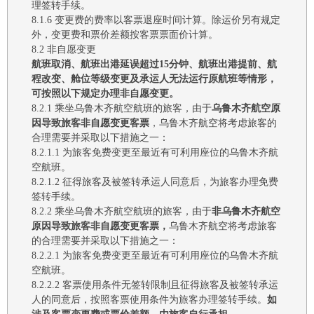
理签转手续。
8.1.6
变更费的费率以
客票
退座时间计算。除运价另有规定
外，变更费和票价
差额
按客票票面价计算。
8.2
非自愿变更
航班取消、航班出港延误超过
15分钟、航班
出港
提前、航
程改变、舱位等级变更及承运人无法运行原航班等情形，
可按照以下规定办理非自愿变更。
8.2.1
乘坐
乌鲁木齐航空
航班的旅客，由于
乌鲁木齐航空
原
因导致旅客非自愿变更客票
，
乌鲁木齐航空
将考虑旅客的
合理需要并采取以下措施之一：
8.2.
1.
1
为旅客免费变更至最近有可利用座位的
乌鲁木齐航
空
航班
。
8.2
.
1.2
征得旅客及被签转承运人同意后，为旅客办理免费
签转手续。
8.2.2
乘坐
乌鲁木齐航空
航班的旅客，由于
非
乌鲁木齐航空
原因导致旅客非自愿变更客票，
乌鲁木齐航空
将考虑旅客
的合理需要并采取以下措施之一：
8.2.2.1
为旅客免费变更至最近有可利用座位的
乌鲁木齐航
空
航班
。
8.2.2.2
客票使用条件无签转限制且征得旅客及被签转承运
人的同意后，按照客票使用条件为旅客办理签转手续。
如