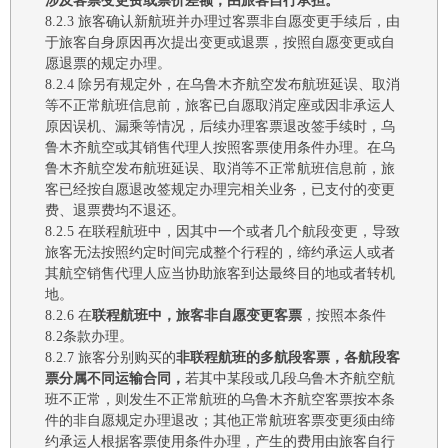
涉及客票变更费或票价差额，由旅客自行承担。
8.2.3
旅客确认新航班并办理过客票非自愿变更手续后，由
于旅客自身原因再次提出变更或退票，按照自愿变更或自
愿退票的规定办理。
8.2.4
除另有规定外，在
乌鲁木齐
航空发布航班延误、取消
等不正常航班信息前，旅客已自愿取消
定座
或因非承运人
原因误机、漏乘等情况，后续办理客票退改签手续时，
乌
鲁木齐
航空或其销售代理人按照客票使用条件办理
。
在
乌
鲁木齐
航空发布航班延误、取消等不正常航班信息前，旅
客已经按自愿退改签规定办理完相关业务，已支付的变更
费、退票费均不退还。
8.2.5
在联程航班中，
因其中一个或者几个航段变更，导致
旅客无法按照约定时间完成整个行程的，缔约承运人或者
其航空销售代理人应当协助旅客到达最终目的地或者转机
地。
8.2.6
在
联程航班中，旅客非自愿变更客票
，按照本
条
件
8.2条款
办理。
8.2.7
旅客分别购买的
非联程航班的多航段客票，各航段客
票分属不同运输合同，
若其中某段或几段
乌鲁木齐航空
航
班不正常，则发生不正常航班的
乌鲁木齐航空
客票按本条
件的非自愿规定办理退改；其他正常航班客票变更须由缔
约承运人根据客票使用条件办理，产生的费用由旅客自行