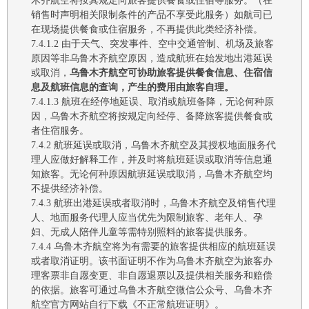
木齐航空
将
按
其
规定向旅客提供餐食或住宿等服务。（在
销售时声明相关限制条件的产品不享受此服务）如航司已
在现场提供餐食或住宿服务，不
再
提供此类经济补偿。
7.4.1.2
由于天气
、
突发事件、空中交通管制、机场及
旅客
原因
等非
乌鲁木齐航空
原因，造成航班在始发地
出港
延误
或取消，
乌鲁木齐航空
可
协助旅客
提供
餐食
信息
、
住宿
信
息及航班信息的查询
，
产生的
费用由旅客自理。
7.4.1.3
航班在经停地延误
、
取消或航班备降，无论何种原
因，
乌鲁木齐航空
将按规定向经停、备降旅客提供餐食或
者住宿服务。
7.4.2
航班延误或取消，
乌鲁木齐航空
及其授权地面服务代
理人应做好解释工作，并
及时
将航班延误或取消等信息通
知旅客。无论何种原因航班延误或取消，乌鲁木齐航空
均
不提供
经济
补偿。
7.4.3
航班出港延误或者取消时，
乌鲁木齐航空
及销售代理
人、地面服务代理人应当优先为限制旅客、老年人、孕
妇、无成人陪伴儿童等需特别照料的旅客提供服务。
7.4.4
乌鲁木齐航空将为有需要的旅客提供相应的航班延误
或者取消证明。该书面证明不作为乌鲁木齐航空为旅客办
理客票非自愿变更、非自愿退票以及提供相关服务和赔偿
的依据。旅客可通过乌鲁木齐航空微信公众号、乌鲁木齐
航空官方网站自行下载《不正常航班证明》。