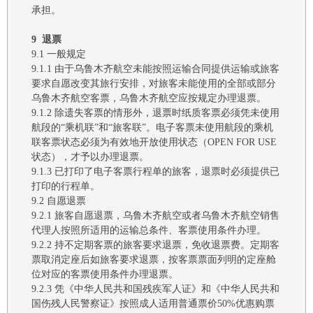
承担。
9
退票
9.1
一般规定
9.1.1
由于
乌鲁木齐航空
未能按照运输合同提供运输或旅客
要求自愿改变其旅行安排，对旅客未能使用的全部或部分
乌鲁木齐航空
客票，
乌鲁木齐航空
应按规定办理退票。
9.1.2
除遗失客票的情形外，退票时纸质客票必须凭未使用
航段的
“乘机联”和“旅客联”。电子客票未使用航段的乘机
联客票状态必须为
有效地开放
使用状态（
OPEN FOR USE
状态），才予以办理退票。
9.1.3
已打印了电子客票行程单的旅客，退票时必须提供已
打印的行程单。
9.2
自愿退票
9.2.1
旅客自愿退票，
乌鲁木齐航空
或者
乌鲁木齐航空
销售
代理人按照所适用的运输总条件、客票使用条件办理。
9.2.2
持不定期客票的旅客要求退票，免收退票费。定期客
票取消定座后如旅客要求退票，按客票票面列明的定座舱
位对应的客票使用条件办理退票。
9.2.3
凭《中华人民共和国残疾军人证》和《中华人民共和
国伤残人民警察证》按照成人适用普通票价
50%优惠购票