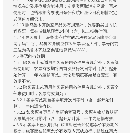
4.2.12
不定期客票应根据客票使用条件和航班座位可利用
情况在定妥座位后方能使用
；
定期客票取消定座后，再次
使用时，也需根据客票使用条件和航班座位可利用情况定
妥座位方能使用。
4.2.13
除
乌鲁木齐航空
产品另有规定外，旅客购买国内联
程客票，需在转机地预留
2小时（含）以上衔接时间。
4.2.14 在客票上，乌鲁木齐航空的名称被缩写为航空公司
两字码“UQ”。乌鲁木齐航空作为出票承运人时，票号的前
三位为乌鲁木齐航空票证结算代码“886”。
4.3
客票的有效期
4.3.1
除客票上或适用的客票使用条件另有规定外
，
客票部
分使用时，客票有效期将自首次旅行次日零时（含）
起开
始计算
，一年内
运输
有效。
无论后续该客票是否变更，有
效期不变。
4.3.2
除客票上或适用的客票使用条件另有规定外
，客票全
部未使用时
，
客票有效期为：
4.3.2.1
客票有效期
自客票填开次日零时（含）
起
开始计
算
，一年内
运输
有效。
4.3.2.2 如
客票变更且产生新的客票号，客票有效期将从新
客票
填开次日零时（含）起开始计算
，一年内
运输
有效。
4.3.3
在客票上已列明或在销售时已告知优惠票价有效期的
客票，旅客应在优惠票价有效期内完成旅行，超过优惠票