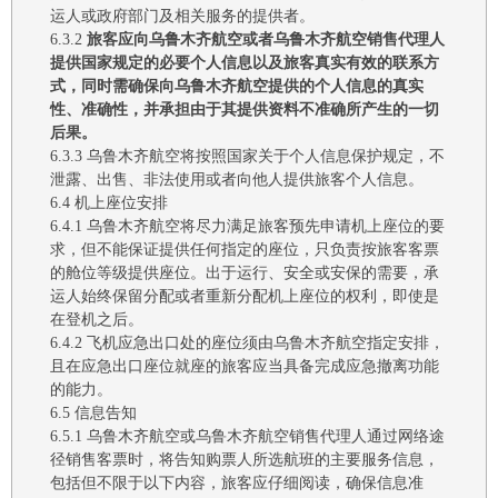
运人或
政府
部门及
相关服务的提供者。
6.3.2
旅客应向
乌鲁木齐航空
或者
乌鲁木齐航空
销售代理人
提供国家规定的必要个人信息以及旅客真实有效的联系方
式，同时需确保向
乌鲁木齐航空
提供的个人信息的真实
性、准确性，并承担由于其提供资料不准确所产生的一切
后果。
6.3.3 乌鲁木齐航空
将
按照国家关于个人信息保护规定，不
泄露、出售、非法使用或者向他人提供旅客个人信息
。
6.4
机上座位安排
6.4.1
乌鲁木齐
航空
将尽力满足旅客预先申请机上座位的要
求，但不能保证提供任何指定的座位，只负责按旅客客票
的舱位等级提供座位。出于运行、安全或安保的需要，承
运人始终保留分配或者重新分配机上座位的权利，即使是
在登机之后。
6.4.2
飞机应急出口处的座位须由
乌鲁木齐航空
指定安排，
且在应急出口座位就座的旅客应当具备完成应急撤离功能
的能力。
6.5 信息告知
6.5.1 乌鲁木齐
航空或
乌鲁木齐
航空销售代理人通过网络途
径销售客票时，
将
告知购票人所选航班的主要服务信息，
包括但不限于以下内容，旅客应仔细阅读，确保信息准