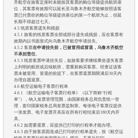
齐航空
在旅客定座时未能按其客票的舱位等级提供航班座
位，其客票有效期可以延长至
乌鲁木齐航空
能够按照该客
票已付票价的舱位等级提供座位的第一个航班为止，但延
长期不得超过七天。
4.5
纸质
客票遗失
和残损
4.5.1
旅客的
纸质
客票全部或部分遗失或残损，应
在客票有
效期内
以书面形式向
乌鲁木齐航空
申请挂失。
4.5.2 客票
在申请挂失前，已被冒用或冒退，
乌鲁木齐航空
不承担责任
。
4.5.3
纸质客票
申请挂失后
，如旅客要求继续乘坐遗失客票
上列明的航班或后续航班，需重新购买客票。
经
查证该客
票未被冒用、冒退
的前提下
，
在客票退票期限满后
30天内
办理自愿退票。
4.6 航空运输
电子客票行程单
4.6.1
《航空运输电子客票行程单》（以下简称
“行程
单”）
，纳入发票管理范围，由国家税务总局负责统一管
理，套印国家税务总局发票监制章。每张电子客票仅提供
一张发票。
电子
发票
开具应在所有行程结束后
180天内开
具
。
4.6.2
如需要退票，应提供已打印的
行程单才能办理。
4.6.3
由于旅客原因造成已打印
的
行程单
遗失，按《航空运