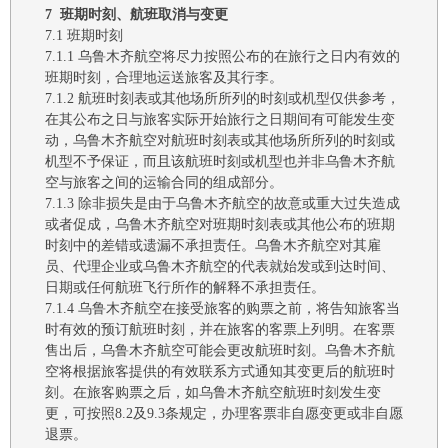
7
班期时刻、航班取消与变更
7.1
班期时刻
7.1.1
乌鲁木齐航空
将尽力按照公布的在旅行之日内有效的
班期时刻，合理地运送旅客及其行李。
7.1.2
航班时刻表或其他场所所列的时刻或机型仅供参考
，
在其公布之日与旅客实际开始旅行之日期间有可能发生变
动，
乌鲁木齐航空
对航班时刻表或其他场所所列的时刻或
机型不予保证
，
而且该航班时刻或机型也并非
乌鲁木齐航
空与旅客之间的
运输合同的组成部分。
7.1.3
除非损失是由于
乌鲁木齐航空
的故意或
重大过失造成
或者促成
，
乌鲁木齐航空
对班期时刻表或
其他
公布的班期
时刻中的差错或遗漏不承担责任。
乌鲁木齐航空
对其雇
员、代理企业或
乌鲁木齐
航空
的代表就始发或到达时间、
日期或任何航班飞行所作的解释不承担责任。
7.1.4
乌鲁木齐航空
在接受旅客的
购
票之前，将告知旅客当
时有效的预订航班时刻，并在旅客的客票上列明。在客票
售出后，
乌鲁木齐航空
可能会更改航班时刻。
乌鲁木齐航
空
将根据
旅客
提供的有效联系方式通知其变更后的航班时
刻。
在旅客购票之后，如乌鲁木齐航空
航班时刻
发生
变
更，可按照
8.2
及
9.3条
规定，办理客票
非自愿
变更或非自愿
退票。