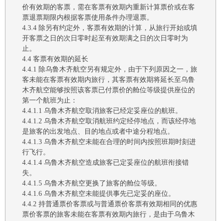
价有效期的客票，需在客票有效期内重新计算票价或在客
票退票期限内根据客票使用条件办理退票。
4.3.4
除另有约定外，客票有效期的计算，从旅行开始
或填
开
客票之日的次日零时起至有效期满之日的次日零时为
止。
4.4
客票有效期的延长
4.4.1
除
乌鲁木齐
航空
另有规定外，由于下列原因之一，旅
客未能在客票有效期内旅行，其客票有效期将延长至
乌鲁
木齐航空
能够按照该客票已付票价的舱位等级提供座位的
第一个航班为止：
4.4.1.1 乌鲁木齐航空
取消旅客已经定妥座位的航班
。
4.4.1.2 乌鲁木齐航空
取消航班约定经停地点，而该经停地
是旅客的出发地点、目的地点或者中途分程地点
。
4.4.1.3 乌鲁木齐航空
未能在合理的时间内按照班期时刻进
行飞行
。
4.4.1.4 乌鲁木齐航空
造成旅客已定妥座位的航班衔接错
失
。
4.4.1.5 乌鲁木齐航空
更换了旅客的舱位等级
。
4.4.1.6 乌鲁木齐航空
未能提供事先已定妥的座位。
4.4.2
持普通票价客票或与普通票价客票有效期相同的优惠
票价客票的旅客未能在客票有效期内旅行，是由于
乌鲁木