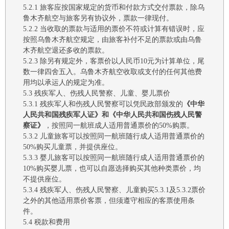
5.2.1
旅客应按国家规定的货币和付款方式交付票款，除
乌
鲁木齐航空
与旅客另有协议外，票款一律现付。
5.2.2
当收取的票款与适用的票价不符或计算有错误时，应
按照
乌鲁木齐航空
规定，由旅客补付不足的票款或由
乌鲁
木齐航空
退还多收的票款。
5.2.3
除另有规定外，
客票价以人民币
10元为计算单位，尾
数一律四舍五入。
乌鲁木齐航空
收取或支付的任何其他费
用均以
承运人的规定为准。
5.3
残疾
军人、
伤残
人民警察、儿童、婴儿票价
5.3.1
残疾军人
和
伤残
人民警察
可以
凭民政部颁发的
《
中华
人民共和国残疾军人证
》和《
中华人民共和国伤残人民警
察证
》
，按照同一航班成人适用普通票价的
50%购票。
5.3.2
儿童
旅客
可以
按照同一航班
随行
成人适用普通票价的
50%购买儿童票，并提供座位
。
5.3.3
婴儿
旅客可以
按照同一航班
随行
成人适用普通票价的
10%购买婴儿票，也可以自愿选择购买其他种类票价
，
均
不提供座位
。
5.3.4
残疾军人
、
伤残
人民警察、儿童购买
5.3.1及5.3.2票价
之外的
其他适用
票价客票，
但须遵守相应的客票使用条
件。
5.4
税
款和
费
用