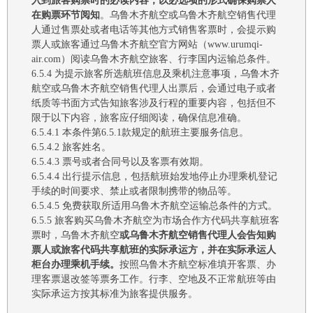
入到旅客购票时的必读内容，以必选项的形式确保购票人
在购票环节阅知
。
乌鲁木齐
航空或
乌鲁木齐
航空销售代理
人通过售票处或者电话等其他方式销售客票时，会提示购
票人或旅客通过
乌鲁木齐
航空官方网站（
www.urumqi-
air.com
）阅读
乌鲁木齐
航空旅客、行李国内运输总条件。
6.5.4
为提示旅客所选航班信息及乘机注意事项，
乌鲁木齐
航空或
乌鲁木齐
航空销售代理人出票后，会通过电子或者
纸质等书面方式告知旅客涉及行程的重要内容，包括但不
限于以下内容，旅客应仔细阅读，确保信息准确。
6.5.4.1
本条件第
6.5.1
款规定的航班主要服务信息
。
6.5.4.2
旅客姓名
。
6.5.4.3
票号或者合同号以及客票有效期
。
6.5.4.4
出行提示信息，包括航班始发地停止办理乘机登记
手续的时间要求、禁止或者限制携带的物品等
。
6.5.4.5
免费获取所适用
乌鲁木齐
航空运输总条件的方式。
6.5.5
旅客购买
乌鲁木齐航空
为市场
合作方
代码共享航班客
票时，
乌鲁木齐航空
或
乌鲁木齐航空
销售代理人会告知购
票人或旅客代码共享航班的实际承运方，
并在实际承运人
柜台办理乘机手续。
按照
乌鲁木齐航空
标准填开客票、办
理客票退改签等票务工作。行李、空地及不正常航班等由
实际承运方按
其
标准为旅客提供服务。