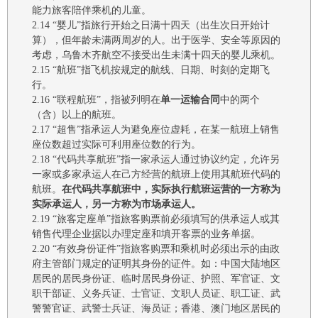
能力
旅客
陪伴乘机的儿童。
2.14
“婴儿”指旅行开始之日
满十四天（出生次日开始计
算），但
年龄
未
满两周岁的人。
出于医学、安全等原因的
考虑，
乌鲁木齐航空
不接受出生未满
十四
天的婴儿乘机。
2.15
“航班”指飞机按规定的航线、日期、时刻的定期飞
行。
2.16
“
联程航班
”，指被列明在
单一运输合同
中的两个
（含）以上的航班。
2.17
“超售”
指承运人为避免座位虚耗，在某一航班上销售
座位数超过实际可利用座位数的行为。
2.18
“代码共享航班”指
一家承运人通过协议约定，允许另
一家或多家承运人在己方经营的航班上使用其航班代码的
航班。
在代码共享航班中，实际执行航班运营的一方称为
实际承运人，另一方称为市场承运人。
2.19
“旅客定座单”指旅客购票前必须填写的供承运人或其
销售代理企业据以办理定座和填开客票的业务单据。
2.20
“有效身份证件”指旅客购票和乘机时必须出示的由政
府主管部门规定的证明其身份的证件。如：中国大陆地区
居民的居民身份证、临时居民身份证、护照、军官证、文
职干部证、义务兵证、士官证、文职人员证、职工证、武
警警官证、武警士兵证、海员证
；
香港、澳门地区居民的