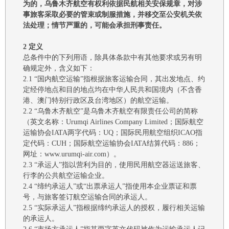
为的，
乌鲁木齐航空
有权利依据民航相关安保规章，对涉
事旅客采取必要的管束或制服措施
，
并移交至公安机关依
法处理；情节严重的，可能会承担刑事责任
。
2
定义
总条件中的下列用语，除具体条款中有其他要求或另有明
确规定外，含义如下：
2.1
“国内航空运输”指根据旅客运输合同，其出发地点、约
定经停地点和目的地点均在中华人民共和国境内（不含香
港、澳门特别行政区及台湾地区）的航空运输。
2.2
“
乌鲁木齐航空
”是乌鲁木齐航空有限责任公司的简称
（
英文名称：
Urumqi Airlines Company Limited
；
国际航空
运输协会
IATA两字代码：UQ
；
国际民用航空组织
ICAO指
定代码：CUH
；
国际航空运输协会
IATA结算代码
：
886
；
网址：
www.urumqi-air.com
）
。
2.3
“承运人”
指以营利为目的，使用民用航空器运送旅客、
行李的公共航空运输企业。
2.4
“
缔约承运人
”或
“出票承运人”
指使用本企业票证和票
号，与旅客签订航空运输合同的承运人。
2.5
“实际承运人”
指根据缔约承运人的授权，履行相关运输
的承运人。