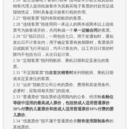
2.26
“航空运输电子客票行程单”
指
乌鲁木齐航空或其授权
销售代理人提供给
旅客
作为其
购买电子客票的付款凭证或
报销凭证，同时具备提示旅客行程的作用。
2.27
“联程客票”
指
列有联
程
航班
的客票。
2.28
“连续客票”指
使用同一承运人的两本或两本以上连续
票号为旅客填开的，
共同构成一个
单一运输合同
的客票。
2.29
“日”指日历日，一周包括七日。用于发通知时，通知
发出日不计算在内；用于确定客票有效期限时，客票填开
日或航班飞行开始日，均不计算在内。
以工作日计算的时
限均不包括当日，从次日起计算。
2.30
“定期客票”指列明航班、乘机日期和定妥座位的客
票。
2.31
“不定期客票”指
在首次销售时
未列明航班、乘机日期
或未定妥座位的客票
。
2.32
“运价”指航空公司公布的票价、费用和其使用条件。
必要时，应取得相关部门的批准。
2.33
“普通票价”
指在票价适用期内的公务、经济
舱
各舱位
等级
中适用的
最高
成人
票价
，包括按成人适用普通票价
50%付费的儿童票价和按成人适用普通票价10%付费的婴
儿票价
。
2.34
“优惠票价”指不属于普通票价
并
附有使用限制条件
的
其他
票价。