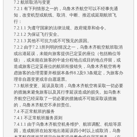
7.2
航班取消与变更
7.2.1
有下列情形之一的，
乌鲁木齐航空
可
以
不经事先通
知，改变机型或航线、取消、中断、推迟或延期航班飞
行：
7.2.1.1
为遵守国家的法律法规
、
政府规章
和命令。
7.2.1.2
为保证飞行安全
。
7.2.1.3
其他不可抗力或不可预见的原因
。
7.2.2
由于
7
.2.1
所列明的情况之一，
乌鲁木齐
航空
航班取消
或出港延误，未能向旅客提供已定妥的座位（包括舱位等
级），或未能在旅客的中途分程地点或目的地点停留，或
造成旅客已定妥座位的航班衔接错失，
乌鲁木齐
航空
将考
虑旅客的合理需要并根据本条件
8
.2
及
9.3
条
规定，
为旅客办
理非自愿变更或非自愿退票。
7
.3
航班变更、延误及取消，乌鲁木齐航空
将采取一切
必要
的措施来避免旅客以及
其
行李延误
造成的损失
。如
乌鲁木
齐航空
已经采取了一切必要的措施或不可能采取该措施
的，
乌鲁木齐航空
不承担责任。
7.4
不正常航班的服务
7.4.1
不正常航班服务原则
7.4.1.1
由于
乌鲁木齐航空
机务维护、航班调配、机组等原
因，造成航班在始发地
出港
延误四小时以上或取消，
乌鲁