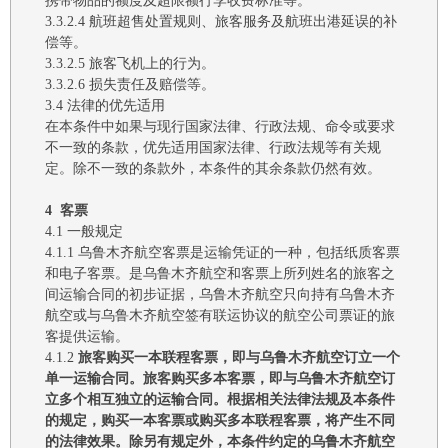
携带物品的额度及超限额行李收费标准等
。
3.3.2.4
航班超售处置规则、旅客服务及航班出港延误的补
偿等
。
3.3.2.5
旅客飞机上的行为
。
3.3.2.6
损失责任及赔偿等。
3.4
法律的优先适用
在本条件中如果
与现行
国家法律、
行政法规
、命令或要求
不一致的条款，
优先适用
国家法律、
行政法规等有关规
定
。
除不一致的条款外，
本条件的其余条款仍然有效。
4
客票
4.1
一般规定
4.1.1 乌鲁木齐航空
客票是运输凭证的一种，包括纸质客票
和电子客票。是
乌鲁木齐
航空
和客票上所列姓名的旅客之
间运输合同的初步证据
，
乌鲁木齐航空
只向持有乌鲁木齐
航空或与乌鲁木齐航空签有联运协议的航空公司票证的旅
客提供运输。
4.1.2
旅客购买一本联程客票，即与乌鲁木齐航空订立一个
单一运输合同。
旅客购买多本客票，即与
乌鲁木齐航空
订
立多个相互独立的运输合同。根据相关法律法规及本条件
的规定，购买
一
本客票或购买
多
本联程客票，将产生不同
的法律效果。除另有规定外，本条件约定的
乌鲁木齐航空