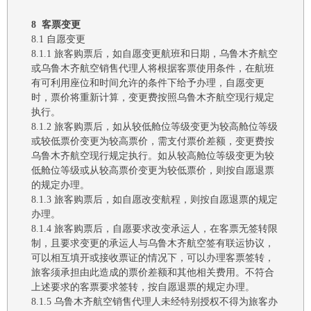
8
客票变更
8.1
自愿变更
8.1.1
旅客购票后，如自愿变更航班和日期，
乌鲁木齐
航空
或
乌鲁木齐
航空销售代理人将根据客票使用条件
，
在航班
有可利用座位和时间允许的条件下给予办理，自愿变更
时，票价将重新计算，变更费按照
乌鲁木齐航空
现行规定
执行。
8.1.2
旅客购票后，
如
从
较
低
舱位
等级
变更
为
较
高
舱位
等级
或
较
低票价变更
为较
高票价，需支付票价差额，变更费按
乌鲁木齐航空
现行规定执行。
如
从
较
高
舱位
等级
变更
为
较
低
舱位
等级或
从较
高票价变更
为较
低票价，
则
按自愿退票
的规定
办理
。
8.1.3
旅客购票后，如自愿改变航程，则按自愿退票
的规定
办理。
8.1.4 旅客购票后，
自愿要求改变承运人，
在客票无签转限
制，且要求变更的承运人与
乌鲁木齐航空
签有联运协议，
可以相互填开或接收票证的情况下，
可
以
办理客票
签转
，
旅客须承担由此造成的票
价
差额和
其他
相关费用。不符合
上述要求的
客票
要求签转，按自愿退票的规定办理。
8.1.5 乌鲁木齐航空
销售代理人未经特别授权不得为旅客办