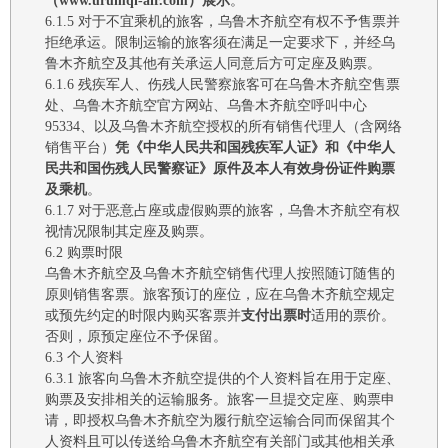
（
www.urumqi-air.com）展示
。
6.1.5
对于不宜乘机的旅客，
乌鲁木齐航空
有权不予售票并
拒绝承运。限制运输的旅客须在满足一定要求下，并经
乌
鲁木齐航空
及其他有关承运人同意后方可定座及购票
。
6.1.6
残疾军人、伤残人民警察旅客可在乌鲁木齐航空售票
处、乌鲁木齐航空官方网站、乌鲁木齐航空呼叫中心
95334、以及乌鲁木齐航空授权的所有销售代理人（含网络
销售平台）
凭
《中华人民共和国残疾军人证》和《中华人
民共和国伤残人民警察证》
原件及本人有效身份证件购票
及乘机
。
6.1.7
对于恶意占座或虚假购票的旅客，
乌鲁木齐航空
有权
视情况限制其定座及购票。
6.2
购票时限
乌鲁木齐
航空
及
乌鲁木齐航空
销售代理人按照随订随售的
原则销售客票。旅客预订的座位，应在
乌鲁木齐航空
规定
或预先约定的时限内购买客票
并
支付出票时
适用的票价
。
否则，原预
定
座位不予保留。
6.3
个人资料
6.3.1
旅客向
乌鲁木齐航空
提供的个人资料旨在用于定座
、
购票及
安排相关的运输服务。
旅客一旦提交定座、购票申
请，即
授权
乌鲁木齐航空
为履行航空运输合同而
保留其个
人资料且可
以传送给
乌鲁木齐航空
有关部门
或
其他相关承