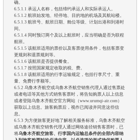
确。
6.5.1.1
承运人名称，包括缔约承运人和实际承运人
。
6.5.1.2
航班始发地、经停地、目的地的机场及其航站楼
。
6.5.1.3
航班号、航班日期、舱位等级、计划出港和到港时
间
。
6.5.1.4
同时预订两个及以上航班时，应当明确是否为联程
航班
。
6.5.1.5
该航班适用的票价以及客票使用条件，包括客票变
更规则和退票规则等
。
6.5.1.6
该航班是否提供餐食
。
6.5.1.7
按照国家规定收取的税、费
。
6.5.1.8
该航班适用的行李运输规定，包括行李尺寸、重
量、免费行李额等。
6.5.2 乌鲁木齐
航空或
乌鲁木齐
航空销售代理人通过售票处
或者电话等其他方式销售客票时，
将
告知购票人以上信息
或者登陆
乌鲁木齐
航空官方网站（
www.urumqi-air.com
）
获取以上信息。旅客购票后，视作已阅读并同意这些信
息。
6.5.3
为方便旅客更好地了解相关服务标准，
乌鲁木齐
航空
或
乌鲁木齐
航空销售代理人通过网络途径销售客票时，已
将
乌鲁木齐
航空旅客、行李国内运输总条件的全部内容纳