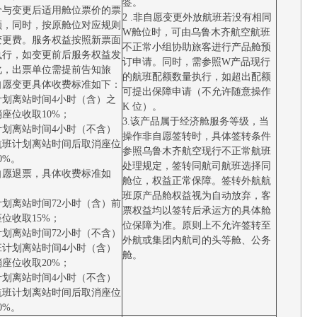
签。
价与变更后适用舱位票价的票
2 .非自愿变更外放航班若没有相同
额，同时，按原舱位对应规则
W舱位时，可由乌鲁木齐航空航班
变更费。服务权益按照新票面
不正常小组协助旅客进行产品舱预
执行，如变更前后服务权益发
订申请。同时，需参照W产品现行
化，出票单位需提前告知旅
的航班配额数量执行，如超出配额
自愿变更具体收费标准如下：
可提出保障申请（不允许随意操作
计划离站时间4小时（含）之
K 位）。
座位收取10%；
3.该产品属于经济舱服务等级，当
计划离站时间4小时（不含）
操作非自愿签转时，具体签转条件
航班计划离站时间后取消座位
参照乌鲁木齐航空现行不正常航班
0%。
处理规定，签转同航司航班选择同
自愿退票，具体收费标准如
舱位，权益正常保障。签转外航航
班原产品舱权益视为自动放弃，客
计划离站时间72小时（含）前
票权益均以签转后承运方的具体舱
位收取15%；
位保障为准。原则上不允许签转至
计划离站时间72小时（不含）
外航或集团内航司的头等舱、公务
班计划离站时间4小时（含）
舱。
座位收取20%；
计划离站时间4小时（不含）
航班计划离站时间后取消座位
0%。