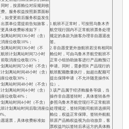
，同时，按原舱位对应规则收
更费。服务权益按照新票面标
行，如变更前后服务权益发生
，出票单位需提前告知旅客，
1.航班不正常时，可按照乌鲁木齐
变更具体收费标准如下：
航空现行国内不正常航班票务处理
划离站时间336小时（含）
规定的条款为旅客办理非自愿退改
消座位收取10%；
签。
划离站时间336小时（不
2.非自愿变更外放航班若没有相同R
至航班计划离站时间72小时
舱位时，可由乌鲁木齐航空航班不
前取消座位收取15%；
正常小组协助旅客进行产品舱预订
计划离站时间72小时（不含）
申请。同时，需参照R 产品现行的
班计划离站时间48小时（含）
航班配额数量执行，如超出配额可
座位收取30%；
提出保障申请（不允许随意操作K
计划离站时间48小时（不含）
位）。
班计划离站时间4小时（含）
3.该产品属于经济舱服务等级，当
座位收取40%；
操作非自愿签转时，具体签转条件
计划离站时间4小时（不含）
参照乌鲁木齐航空现行不正常航班
航班计划离站时间后取消座位
处理规定，签转同航司航班选择同
0%。
舱位，权益正常保障。签转外航航
自愿退票，具体收费标准如
班原产品舱权益视为自动放弃，客
票权益均以签转后承运方的具体舱