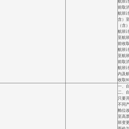
航班计
前取消
航班计
含）
（含）
航班
至航
前收取
航班
至航
前取消
航班
内及
收取8
一、
二、
只要
不同
舱位
至高
班变
面价