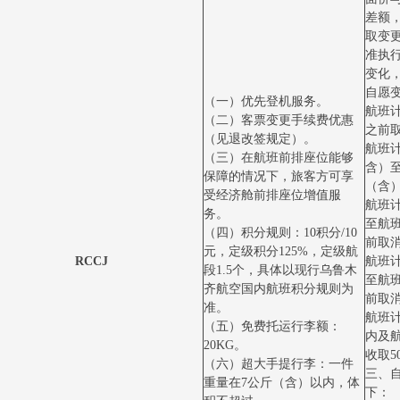
差额
取变
准执
变化
自愿
（一）优先登机服务。
航班计
（二）客票变更手续费优惠
之前取
（见退改签规定）。
航班计
（三）在航班前排座位能够
含）
保障的情况下，旅客方可享
（含）
受经济舱前排座位增值服
航班
务。
至航
（四）积分规则：10积分/10
前取消
元，定级积分125%，定级航
RCCJ
航班
段1.5个，具体以现行乌鲁木
至航
齐航空国内航班积分规则为
前取消
准。
航班
（五）免费托运行李额：
内及
20KG。
收取5
（六）超大手提行李：一件
三、
重量在7公斤（含）以内，体
下：