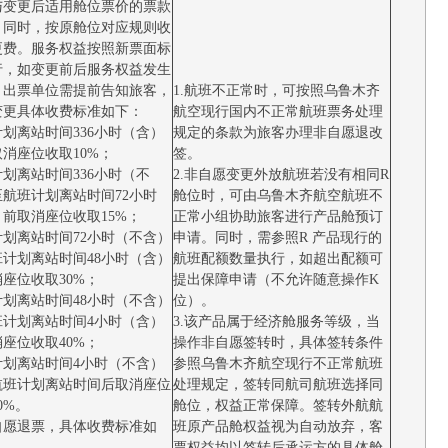
与变更后适用舱位票价的票款
，同时，按原舱位对应规则收
更费。服务权益按照新票面标
行，如变更前后服务权益发生
，出票单位需提前告知旅客，
1.航班不正常时，可按照乌鲁木齐
变更具体收费标准如下：
航空现行国内不正常航班票务处理
划离站时间336小时（含）
规定的条款为旅客办理非自愿退改
消座位收取10%；
签。
划离站时间336小时（不
2.非自愿变更外放航班若没有相同R
至航班计划离站时间72小时
舱位时，可由乌鲁木齐航空航班不
前取消座位收取15%；
正常小组协助旅客进行产品舱预订
计划离站时间72小时（不含）
申请。同时，需参照R 产品现行的
班计划离站时间48小时（含）
航班配额数量执行，如超出配额可
座位收取30%；
提出保障申请（不允许随意操作K
计划离站时间48小时（不含）
位）。
班计划离站时间4小时（含）
3.该产品属于经济舱服务等级，当
座位收取40%；
操作非自愿签转时，具体签转条件
计划离站时间4小时（不含）
参照乌鲁木齐航空现行不正常航班
航班计划离站时间后取消座位
处理规定，签转同航司航班选择同
0%。
舱位，权益正常保障。签转外航航
自愿退票，具体收费标准如
班原产品舱权益视为自动放弃，客
票权益均以签转后承运方的具体舱