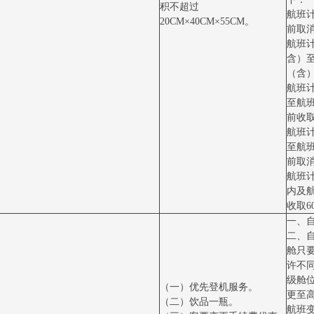
积不超过
航班计
20CM×40CM×55CM。
前取消
航班计
含）
（含）
航班
至航
前收取
航班
至航
前取消
航班
内及
收取6
一、
二、
舱只
许不
级舱
（一）优先登机服务。
更至
（二）饮品一瓶。
航班