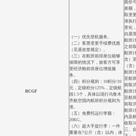
面价
差额
取变
准执
变化
自愿
（一）优先登机服务。
航班计
（二）客票变更手续费优惠
之前取
（见退改签规定）。
航班计
（三）在航班前排座位能够
含）
保障的情况下，旅客方可享
（含）
受经济舱前排座位增值服
航班
务。
至航
（四）积分规则：10积分/10
前取消
元，定级积分125%，定级航
RCGF
航班
段1.5个，具体以现行乌鲁木
至航
齐航空国内航班积分规则为
前取消
准。
航班
（五）免费托运行李额：
内及
20KG。
收取5
（六）超大手提行李：一件
三、
重量在7公斤（含）以内，体
下：