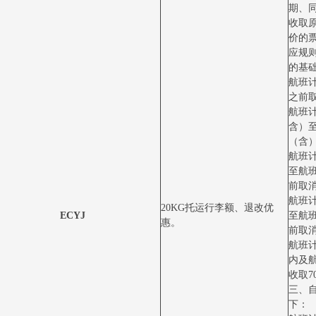
期、
收取
价的
应规
的基
航班计
之前取
航班计
含）
（含）
航班
至航
前取消
航班
20KG托运行李额、退改优
ECYJ
至航
惠。
前取消
航班
内及
收取7
三、
下：