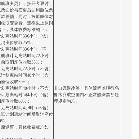
同航班变更），换开客票时，
原票面价与变更后适用舱位票
票款差额，同时，按原舱位对
则收取变更费。遵循以上原则
础上，具体收费标准如下：
划离站时间336小时（含）
消座位收取25%；
划离站时间336小时（不
至航班计划离站时间72小时
前取消座位收取35%；
计划离站时间72小时（不含）
班计划离站时间48小时（含）
座位收取50%；
计划离站时间48小时（不含）
非自愿退改签：具体流程以现行乌
班计划离站时间4小时（含）
鲁木齐航空国内不正常航班票务处
座位收取60%；
理规定为准。
计划离站时间4小时（不含）
航班计划离站时间后取消座位
0%。
自愿退票，具体收费标准如