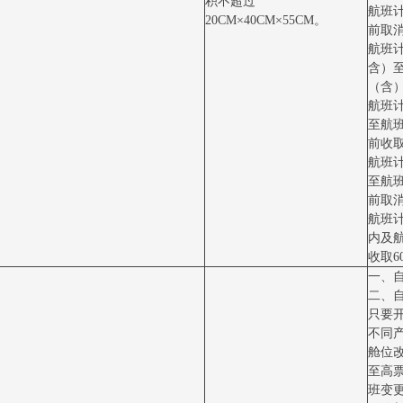
积不超过
航班计
20CM×40CM×55CM。
前取消
航班计
含）
（含）
航班
至航
前收取
航班
至航
前取消
航班
内及
收取6
一、
二、
只要
不同
舱位
至高
班变