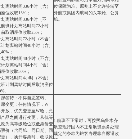
划离站时间336小时（含）
位保障为准。原则上不允许签转至
座位收取15%；
外航或集团内航司的头等舱、公务
划离站时间336小时（不
舱。
至航班计划离站时间72小时
前取消座位收取25%；
计划离站时间72小时（不含）
班计划离站时间48小时（含）
40%；
计划离站时间48小时（不含）
班计划离站时间4小时（含）
座位收取50%；
计划离站时间4小时（不含）
航班计划离站时间后取消座位
0%。
自愿签转：不得自愿签转。
自愿变更：任何情况下，W
要开放，优先变更至W舱，允
同产品之间进行变更，从低等
1.航班不正常时，可按照乌鲁木齐
位改为高等级舱位或低票价变
航空现行国内不正常航班票务处理
高票价（含同舱、同日期、同
规定的条款为旅客办理非自愿退改
变更），换开客票时，收取原