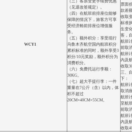
（三）客票变更手续费优惠
票面
（见退改签规定）。
款差
（四）在航班前排座位能够
收取
保障的情况下，旅客方可享
标准
受经济舱前排座位增值服
生变
务。
客，
（五）额外积分：享受现行
航班
WCY1
乌鲁木齐航空国内航班积分
前取消
累积标准的同时，额外享受3
航班
积分/10元奖励，额外积分为
内及
消费积分。
收取3
（六）免费托运行李额：
三、
30KG。
下：
（七）超大手提行李：一件
航班
重量在7公斤（含）以内，体
取消座
积不超过
航班
20CM×40CM×55CM。
至航
前取消
航班
内及
收取4