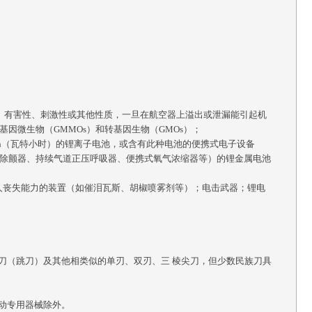
、有害性、刺激性或其他性质，一旦在航空器上溢出或泄漏能引起机
因微生物（GMMOs）和转基因生物（GMOs）；
Wh（瓦特小时）的锂离子电池，或含有此种电池的便携式电子设备
除颤器、持续气道正压呼吸器、便携式氧气浓缩器等）的锂金属电池
使人丧失能力的装置（如催泪瓦斯、胡椒喷雾剂等）；电击武器；锂电
刀（跳刀）及其他相类似的单刃、双刃、三
棱尖刀，但少数民族刀具
动专用器械除外。