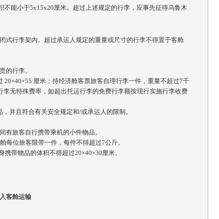
体积不能小于5x15x20厘米。超过上述规定的行李，应事先征得乌鲁木
闭式行李架内。超过承运人规定的重量或尺寸的行李不得置于客舱
责的行李。
20×40×55 厘米；持经济舱客票旅客自理行李一件，重量不超过7千
自理行李无特殊费率，如超出托运行李的免费行李额按现行实施行李收费
品，并且符合有关安全规定和/或承运人的限制。
间有旅客自行携带乘机的小件物品。
济舱每位旅客限带一件，每件不得超过7公斤。
携带物品的体积不得超过20×40×30厘米。
入客舱运输