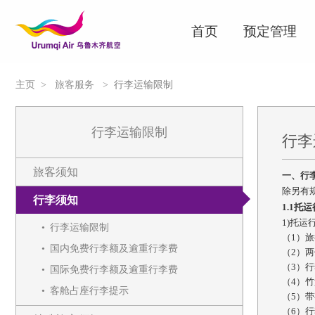
首页
预定管理
主页
>
旅客服务
>
行李运输限制
行李运输限制
行李
旅客须知
一、行
除另有
行李须知
1.1托
1)托
行李运输限制
（1）
国内免费行李额及逾重行李费
（2）
（3）
国际免费行李额及逾重行李费
（4）
客舱占座行李提示
（5）
（6）