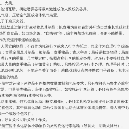
机、火柴。
CE催泪瓦斯、胡椒喷雾器等带刺激性或使人致残的器具。
氧气瓶、压缩空气瓶或液体氧气装置。
电子干粉灭火器。
法规禁止运输的野生动物及其制品；以食用为目的在野外环境自然生长繁殖的
热即食食品，如自热米饭、
“自嗨锅”等，除非将加热包移除，否则不能携带。
得作为托运行李运输的物品
要专人照管的物品，不得作为托运行李或夹入行李内托运，而应作为自理行李或
宝；贵重金属及其制品；银制品；贵重物品；古玩字画；易碎易损坏物品；易腐
过自理行李的重量、尺寸规定时，按照占座行李的规定办理。占座行李要拴挂自理
客携带大量的贵重物品（例如黄金）乘机，只能按照占座行李办理。办理手续时
锂电池或锂电池芯、不能完全关闭而处于睡眠/休眠状态的便携式电子设备；充电
制运输的物品
齐航空对运输下列物品有严格的数量限制和包装要求，只有在符合乌鲁木齐航空
密仪器、电器等类物品，应作为货物托运。如按托运行李运输，必须有符合乌鲁
行李额内,按预购行李费收取运费。
育运动用器械。包括体育运动用枪支和弹药，必须出具枪支运输许可证或者国家
妥善包装。其中体育运动用弹药仅限体育运动会比赛团体成员携带。每人携带毛
成一个或数个包装件。
动物，导盲犬和助听犬等工作犬。
齐航空暂不承运活体小动物作为旅客托运行李运输（导盲犬、助听犬除外）。