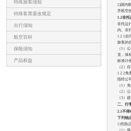
特殊旅客须知
2)国内
齐航空
特殊客票退改规定
1.2非
非托运
出行须知
内。非
1.2.1
航空百科
旅客的
（1）公
保险须知
克，体
产品权益
标准计
（2）
1.2.
指经公
（1）
（2）公
（3）
二、行
2.1不
下列物
1
)
危险
（
1）