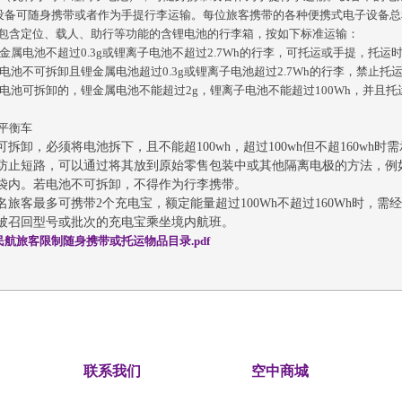
设备可随身携带或者作为手提行李运输。每位旅客携带的各种便携式电子设备总
对于包含定位、载人、助行等功能的含锂电池的行李箱，按如下标准运输：
锂金属电池不超过0.3g或锂离子电池不超过2.7Wh的行李，可托运或手提，
锂电池不可拆卸且锂金属电池超过0.3g或锂离子电池超过2.7Wh的行李，禁止托
锂电池可拆卸的，锂金属电池不能超过2g，锂离子电池不能超过100Wh，并
动平衡车
可拆卸，必须将电池拆下，且不能超
100wh，
超过
100wh但不超160wh时
需
防止短路，可以通过将其放到原始零售包装中或其他隔离电极的方法，例
袋内。若电池不可拆卸，不得作为行李携带。
每名旅客最多可携带2个充电宝，额定能量超过100Wh不超过160Wh时，
被召回型号或批次的充电宝乘坐境内航班。
航旅客限制随身携带或托运物品目录.pdf
联系我们
空中商城