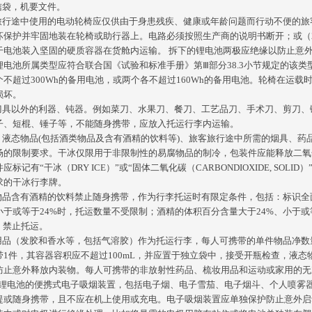
信袋，机要文件。
客旅行途中使用的电动轮椅应仅供由于身患残疾、健康或年龄问题而行动不便的
坏保护并牢固地装在轮椅或助行器上。电路必须按照生产商的说明书断开；或（
干电池装入坚固的硬质容器在货舱内运输。 拆下的锂电池两极应绝缘以防止意
锂电池所属类型应符合联合国《试验和标准手册》第Ⅲ部分38.3小节规定的该类
个不超过300Wh的备用电池，或两个各不超过160Wh的备用电池。轮椅在运
损坏。
制刀具以外的利器、钝器。例如菜刀、水果刀、餐刀、工艺品刀、手术刀、剪刀
子、短棍、锤子等，不能随身携带，应放入托运行李内运输。
冰、液态物品(包括酒类物品及含有酒精的饮料等)、旅客旅行途中所需的烟具、
场的限制要求。干冰仅限用于非限制性的易腐物品的制冷，包装件应能释放二氧化
应标记有“干冰（DRY ICE）”或“固体二氧化碳（CARBONDIOXIDE, SO
求的干冰行李牌。
类物品含有酒精的饮料禁止随身携带，作为行李托运时有限定条件，包括：标识全
小于或等于24%时，托运数量不受限制；酒精的体积百分含量大于24%、小于或
，禁止托运。
妆用品（发胶和香水等，包括气溶胶）作为托运行李，每人可携带的单件物品净数量不
带1件，其容器容积应不超过100mL，并应置于独立袋中，接受开瓶检查，液
防止意外释放内装物。每人可携带的非放射性药品、梳妆用品和运动或家用的无次
内含锂电池的便携式电子吸烟装置，包括电子烟、电子雪茄、电子烟斗、个人喷
提或随身携带，且不应在机上使用或充电。电子吸烟装置应单独保护防止意外启