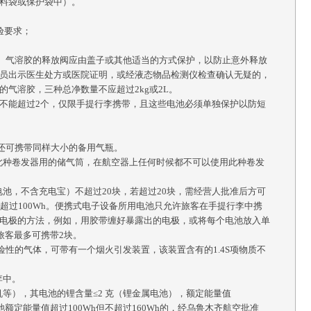
料袋或保护袋中）。
验要求；
.5L。气溶胶的释放阀应由盖子或其他适当的方式保护，以防止意外释放
员出示医生处方或医院证明，或经液态物品检测仪检查确认无疑的，
气溶胶，三种总净数量不应超过2kg或2L。
每个旅客不能超过2个，仅限手提行李携带，且这些电池必须单独保护以防短
，还可携带同样大小的备用气瓶。
带此种卷发器用的储气筒，在航空器上任何时候都不可以使用此种卷发
池，不含充电宝）不超过20块，若超过20块，需经营人批准后方可
超过100Wh。便携式电子设备所用电池只允许旅客在手提行李中携
电极的方法，例如，用胶带缠好暴露出的电极，或将每个电池放入单
位旅客最多可携带2块。
险性的气体，可带有一个烟火引发装置，该装置含有的1.4S项物质不
李中。
等），其电池的锂含量≤2 克（锂金属电池），额定能量值
额定能量值超过100Wh但不超过160Wh的，经乌鲁木齐航空批准