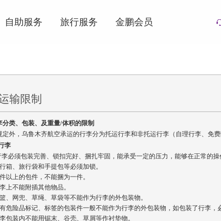
自助服务
旅行服务
金鹏会员
运输限制
李分类、包装、及重量/体积的限制
规定外，乌鲁木齐航空承运的行李分为托运行李和非托运行李（自理行李、免费
运行李
运行李必须包装完善、锁扣完好、捆扎牢固，能承受一定的压力，能够在正常的
旅行箱、旅行袋和手提包等必须加锁。
两件以上的包件，不能捆为一件。
行李上不能附插其他物品。
竹篮、网兜、草绳、草袋等不能作为行李的外包装物。
带有危险品标记、标签的包装件一般不能作为行李的外包装物，如包装了行李，
行李包装内不能用锯末、谷壳、草屑等作衬垫物。