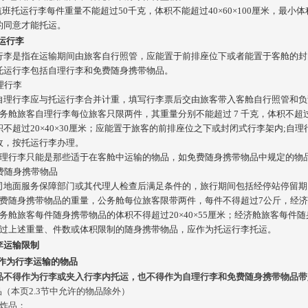
航班托运行李每件重量不能超过50千克，体积不能超过40×60×100厘米，最小
的同意才能托运。
托运行李
行李是指在运输期间由旅客自行照管，应能置于前排座位下或者能置于客舱的封
托运行李包括自理行李和免费随身携带物品。
自理行李
自理行李应与托运行李合并计重，填写行李票后交由旅客带入客舱自行照管和负
务舱旅客自理行李每位旅客只限两件，其重量分别不能超过 7 千克，体积不超过 
积不超过20×40×30厘米；应能置于旅客的前排座位之下或封闭式行李架内;
收，按托运行李办理。
自理行李只能是那些适于在客舱中运输的物品，如免费随身携带物品中规定的物
2免费随身携带物品
司地面服务保障部门或其代理人检查后满足条件的，旅行期间包括经停站停留期
免费随身携带物品的重量，公务舱每位旅客限带两件，每件不得超过7公斤，经
务舱旅客每件随身携带物品的体积不得超过20×40×55厘米；经济舱旅客每件随身
超过上述重量、件数或体积限制的随身携带物品，应作为托运行李托运。
李运输限制
得作为行李运输的物品
品不得作为行李或夹入行李内托运，也不得作为自理行李和免费随身携带物品带
品
（本页
2
.3
节中允许的物品除外）
爆炸品；