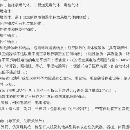
气体，包括易燃气体、非易燃无毒气体、毒性气体；
易燃液体；
易燃固体、易于自燃的物质和遇水释放易燃气体的物质；
氧化性物质和有机过氧化物；
毒性物质和感染性物质；
放射性物质；
腐蚀性物质；
杂项危险物质和物品，包括环境危害物质；航空限制的固体或液体（具有麻醉性
极度烦躁或不适以至不能正常履行职责的任何物质）；磁性物质；高温物质；转基
）含不可拆卸锂电池的电动平衡车；锂含量＞2g的锂金属电池或额定能量＞160
表、计算器、照相机、手机、手提电脑等）；便携式电子医疗装置（如自动体外
g但不能超过8g；
）内装锂电池和/或烟火材料等危险品的公文箱、现金箱、现金袋等保密设备；
的打火机；
安装了锂电池的行李（电池不可拆卸且超过0.3g锂金属含量或2.7Wh）；
）乌鲁木齐航空规定不得作为行李运输的其他危险物品。
、警械，例如电警棍、电击器等。
刀具：指匕首、刺刀、三棱刀（包括机械用的三棱刮刀）、带有自动装置的弹簧
动物（导盲犬、助听犬除外）。
、弹药、仿真玩具枪、枪型打火机及其他类型具有攻击性的武器、器械。体育运