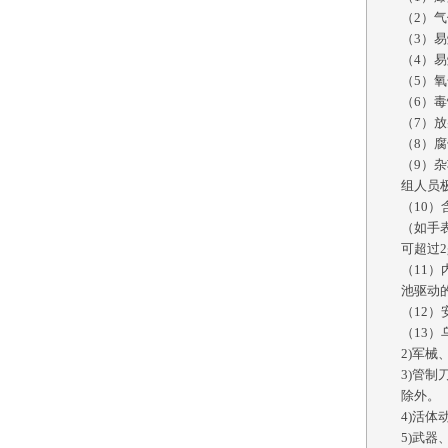
（
2）
（
3）
（
4）
（
5）
（
6）
（
7）
（
8）
（
9）
组人员
（
10
（如手
可超过2
（
11
池驱动
（
12）
（
13
2
)
军械
3
)
管制
除外。
4
)
活体
5
)
武器