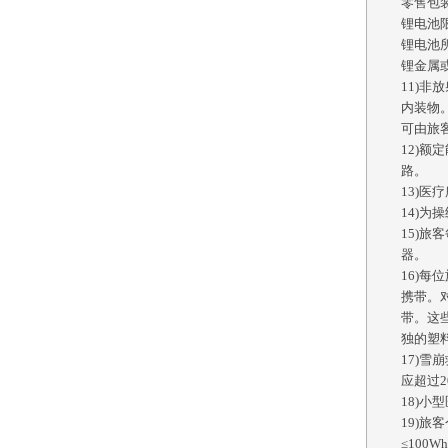
零售包
锂电池
锂电池
锂金属
11)
内装物
可由旅
12)额
路。
13)
14)
15)
器。
16)
携带。
带。这
独的塑料
17)
应超过
18)
19)
≤10