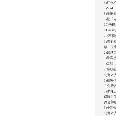
6
)
打火
7
)
MA
8
)
压缩
9
)
枪式
10
)
法律
1
1
)
自加
2.2不
1)需
票；珠
2)超
3)旅
4)含
2.3限
乌鲁木
1)精
在免费
2)体
保险并
得合并
3)小
乌鲁木