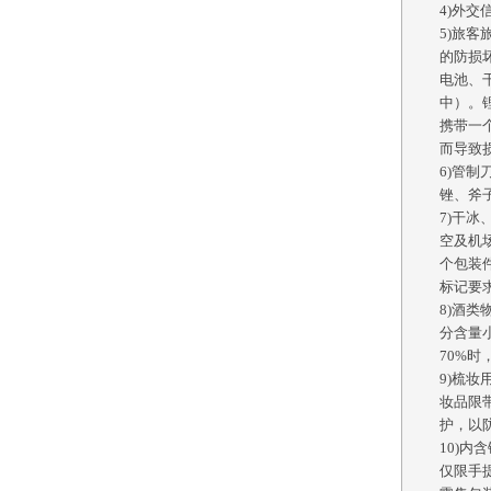
4)外交
5)旅
的防损
电池、
中）。
携带一
而导致
6)管
锉、斧
7)干
空及机
个包装件
标记要
8)酒
分含量
70%时
9)梳
妆品限
护，以
10)
仅限手