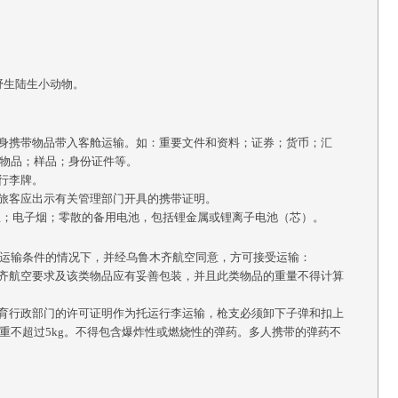
野生陆生小动物。
随身携带物品带入客舱运输。如：重要文件和资料；证券；货币；汇
物品；样品；身份证件等。
行李牌。
，旅客应出示有关管理部门开具的携带证明。
宝；电子烟；零散的备用电池，包括锂金属或锂离子电池（芯）。
运输条件的情况下，并经乌鲁木齐航空同意，方可接受运输：
木齐航空要求及该类物品应有妥善包装，并且此类物品的重量不得计算
体育行政部门的许可证明作为托运行李运输，枪支必须卸下子弹和扣上
重不超过5kg。不得包含爆炸性或燃烧性的弹药。多人携带的弹药不