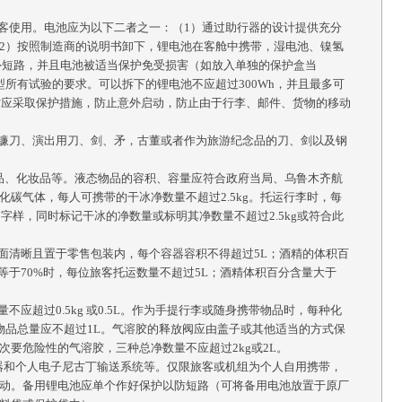
旅客使用。电池应为以下二者之一：（1）通过助行器的设计提供充分
2）按照制造商的说明书卸下，锂电池在客舱中携带，湿电池、镍氢
外短路，并且电池被适当保护免受损害（如放入单独的保护盒当
型所有试验的要求。可以拆下的锂电池不应超过300Wh，并且最多可
载时应采取保护措施，防止意外启动，防止由于行李、邮件、货物的移动
、镰刀、演出用刀、剑、矛，古董或者作为旅游纪念品的刀、剑以及钢
药品、化妆品等。液态物品的容积、容量应符合政府当局、乌鲁木齐航
碳气体，每人可携带的干冰净数量不超过2.5kg。托运行李时，每
LID）”字样，同时标记干冰的净数量或标明其净数量不超过2.5kg或符合此
面清晰且置于零售包装内，每个容器容积不得超过5L；酒精的体积百
等于70%时，每位旅客托运数量不超过5L；酒精体积百分含量大于
应超过0.5kg 或0.5L。作为手提行李或随身携带物品时，每种化
态物品总量应不超过1L。气溶胶的释放阀应由盖子或其他适当的方式保
要危险性的气溶胶，三种总净数量不应超过2kg或2L。
雾器和个人电子尼古丁输送系统等。仅限旅客或机组为个人自用携带，
动。备用锂电池应单个作好保护以防短路（可将备用电池放置于原厂