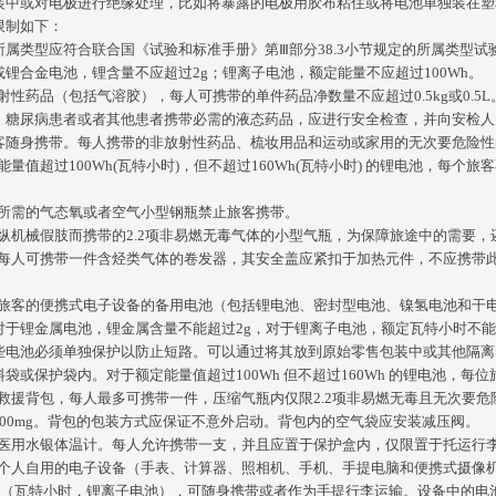
装中或对电极进行绝缘处理，比如将暴露的电极用胶布粘住或将电池单独装在塑
限制如下：
所属类型应符合联合国《试验和标准手册》第
Ⅲ部分38.3小节规定的所属类型试
或锂合金电池，锂含量不应超过
2g；锂离子电池，额定能量不应超过100Wh。
非放射性药品（包括气溶胶），每人可携带的单件药品净数量不应超过0.5kg或0
。糖尿病患者或者其他患者携带必需的液态药品，应进行安全检查，并向安检人
客随身携带。每人携带的非放射性药品、梳妆用品和运动或家用的无次要危险性的
定能量值超过100Wh(瓦特小时)，但不超过160Wh(瓦特小时) 的锂电池，
医疗所需的气态氧或者空气小型钢瓶禁止旅客携带。
为操纵机械假肢而携带的2.2项非易燃无毒气体的小型气瓶，为保障旅途中的需要
旅客每人可携带一件含烃类气体的卷发器，其安全盖应紧扣于加热元件，不应携
每位旅客的便携式电子设备的备用电池（包括锂电池、密封型电池、镍氢电池和干电
对于锂金属电池，锂金属含量不能超过2g，对于锂离子电池，额定瓦特小时不能
些电池必须单独保护以防止短路。可以通过将其放到原始零售包装中或其他隔离
袋或保护袋内。对于额定能量值超过100Wh 但不超过160Wh 的锂电池，每
雪崩救援背包，每人最多可携带一件，压缩气瓶内仅限2.2项非易燃无毒且无次要危
200mg。背包的包装方式应保证不意外启动。背包内的空气袋应安装减压阀。
小型医用水银体温计。每人允许携带一支，并且应置于保护盒内，仅限置于托运行
旅客个人自用的电子设备（手表、计算器、照相机、手机、手提电脑和便携式摄像机
0Wh（瓦特小时，锂离子电池），可随身携带或者作为手提行李运输。设备中的电池