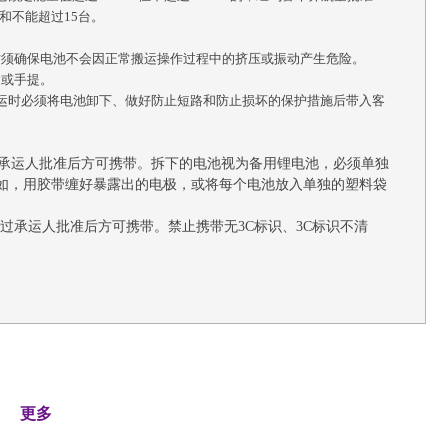
和不能超过15台。
托运时须确保电池不会因正常搬运操作过程中的挤压或振动产生危险。
运或手提。
且托运时必须将电池卸下、做好防止短路和防止损坏的保护措施后带入客
承运人批准后方可携带。拆下的电池视为备用锂电池，必须单独
如，用胶带缠好暴露出的电极，或将每个电池放入单独的塑料袋
需经过承运人批准后方可携带。禁止携带无3C标识、3C标识不清
更多