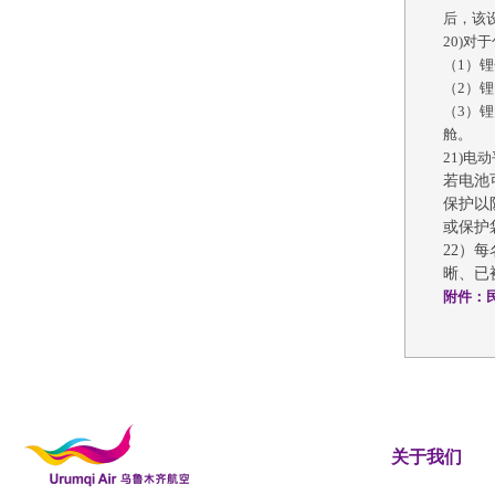
后，该
20)
（
1）
（
2）
（
3）
舱。
21)电
若电池
保护以
或保护
22）
晰、已
附件：民
关于我们